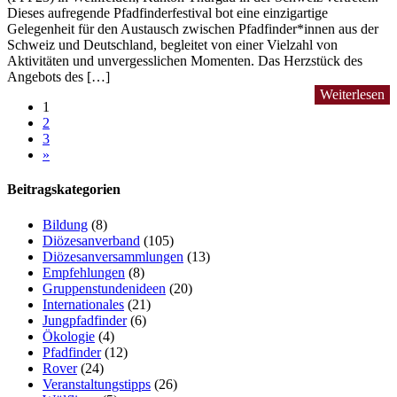
Dieses aufregende Pfadfinderfestival bot eine einzigartige
Gelegenheit für den Austausch zwischen Pfadfinder*innen aus der
Schweiz und Deutschland, begleitet von einer Vielzahl von
Aktivitäten und unvergesslichen Momenten. Das Herzstück des
Angebots des […]
Weiterlesen
1
2
3
»
Beitragskategorien
Bildung
(8)
Diözesanverband
(105)
Diözesanversammlungen
(13)
Empfehlungen
(8)
Gruppenstundenideen
(20)
Internationales
(21)
Jungpfadfinder
(6)
Ökologie
(4)
Pfadfinder
(12)
Rover
(24)
Veranstaltungstipps
(26)