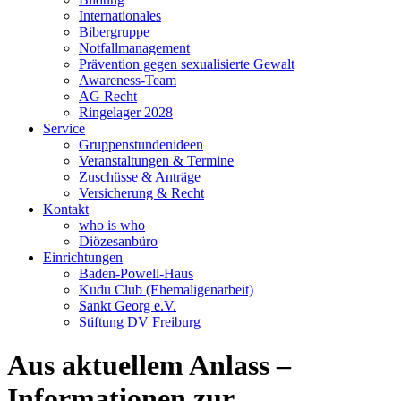
Internationales
Bibergruppe
Notfallmanagement
Prävention gegen sexualisierte Gewalt
Awareness-Team
AG Recht
Ringelager 2028
Service
Gruppenstundenideen
Veranstaltungen & Termine
Zuschüsse & Anträge
Versicherung & Recht
Kontakt
who is who
Diözesanbüro
Einrichtungen
Baden-Powell-Haus
Kudu Club (Ehemaligenarbeit)
Sankt Georg e.V.
Stiftung DV Freiburg
Aus aktuellem Anlass –
Informationen zur