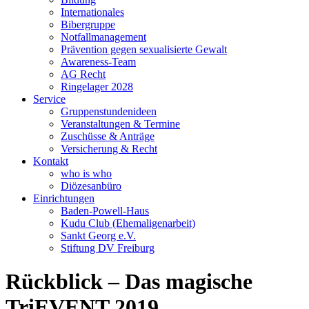
Internationales
Bibergruppe
Notfallmanagement
Prävention gegen sexualisierte Gewalt
Awareness-Team
AG Recht
Ringelager 2028
Service
Gruppenstundenideen
Veranstaltungen & Termine
Zuschüsse & Anträge
Versicherung & Recht
Kontakt
who is who
Diözesanbüro
Einrichtungen
Baden-Powell-Haus
Kudu Club (Ehemaligenarbeit)
Sankt Georg e.V.
Stiftung DV Freiburg
Rückblick – Das magische
TriEVENT 2019