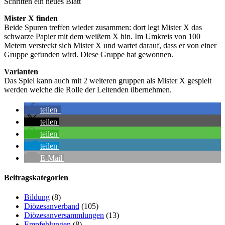
Schritten ein neues Blatt
Mister X finden
Beide Spuren treffen wieder zusammen: dort legt Mister X das
schwarze Papier mit dem weißem X hin. Im Umkreis von 100
Metern versteckt sich Mister X und wartet darauf, dass er von einer
Gruppe gefunden wird. Diese Gruppe hat gewonnen.
Varianten
Das Spiel kann auch mit 2 weiteren gruppen als Mister X gespielt
werden welche die Rolle der Leitenden übernehmen.
teilen
teilen
teilen
teilen
E-Mail
Beitragskategorien
Bildung
(8)
Diözesanverband
(105)
Diözesanversammlungen
(13)
Empfehlungen
(8)