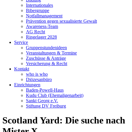
Internationales
Bibergruppe
Notfallmanagement
Prävention gegen sexualisierte Gewalt
Awareness-Team
AG Recht
Ringelager 2028
Service
Gruppenstundenideen
Veranstaltungen & Termine
Zuschüsse & Anträge
Versicherung & Recht
Kontakt
who is who
Diözesanbüro
Einrichtungen
Baden-Powell-Haus
Kudu Club (Ehemaligenarbeit)
Sankt Georg e.V.
Stiftung DV Freiburg
Scotland Yard: Die suche nach
Mister X