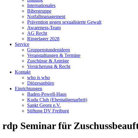
Internationales
Bibergruppe
Notfallmanagement
Prävention gegen sexualisierte Gewalt
Awareness-Team
AG Recht
Ringelager 2028
Service
Gruppenstundenideen
Veranstaltungen & Termine
Zuschüsse & Anträge
Versicherung & Recht
Kontakt
who is who
Diözesanbüro
Einrichtungen
Baden-Powell-Haus
Kudu Club (Ehemaligenarbeit)
Sankt Georg e.V.
Stiftung DV Freiburg
rdp Seminar für Zuschussbeauf