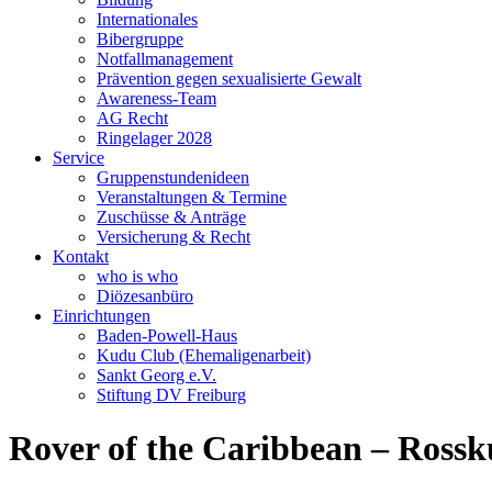
Internationales
Bibergruppe
Notfallmanagement
Prävention gegen sexualisierte Gewalt
Awareness-Team
AG Recht
Ringelager 2028
Service
Gruppenstundenideen
Veranstaltungen & Termine
Zuschüsse & Anträge
Versicherung & Recht
Kontakt
who is who
Diözesanbüro
Einrichtungen
Baden-Powell-Haus
Kudu Club (Ehemaligenarbeit)
Sankt Georg e.V.
Stiftung DV Freiburg
Rover of the Caribbean – Rossk