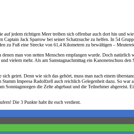
uf jedem richtigen Meer treiben sich offenbar auch dort hin und wied
 Captain Jack Sparrow bei seiner Schatzsuche zu helfen. In 54 Gruppe
tunden zu Fuß eine Strecke von 61,4 Kilometern zu bewältigen – Meuterei
n denen man von netten Menschen empfangen wurde. Doch natürlich war
und vielem mehr. Als am Samstagnachmittag ein Kanonenschuss den Sta
tte sich geirrt. Denn wie sich das gehört, muss man nach einem übersta
Stamm Impeesa Radolfzell auch reichlich Gelegenheit dazu. So war a
am Sonntagmorgen die Zelte abgebaut und die Teilnehmer abgereist. Ei
fern! Die 3 Punkte habt ihr euch verdient.