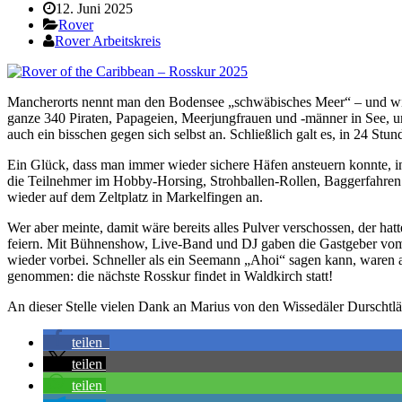
12. Juni 2025
Rover
Rover Arbeitskreis
Mancherorts nennt man den Bodensee „schwäbisches Meer“ – und wie a
ganze 340 Piraten, Papageien, Meerjungfrauen und -männer in See, um
auch ein bisschen gegen sich selbst an. Schließlich galt es, in 24 S
Ein Glück, dass man immer wieder sichere Häfen ansteuern konnte, i
die Teilnehmer im Hobby-Horsing, Strohballen-Rollen, Baggerfahren 
wieder auf dem Zeltplatz in Markelfingen an.
Wer aber meinte, damit wäre bereits alles Pulver verschossen, der ha
feiern. Mit Bühnenshow, Live-Band und DJ gaben die Gastgeber vom 
wieder vorbei. Schneller als ein Seemann „Ahoi“ sagen kann, waren 
genommen: die nächste Rosskur findet in Waldkirch statt!
An dieser Stelle vielen Dank an Marius von den Wissedäler Durschtläu
teilen
teilen
teilen